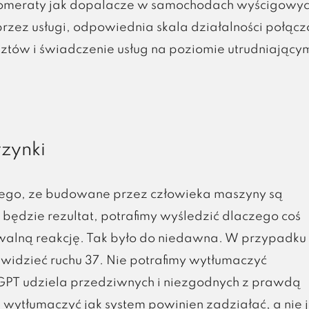
nglomeraty jak dopalacze w samochodach wyścigowyc
rzez usługi, odpowiednia skala działalności połąc
ztów i świadczenie usług na poziomie utrudniający
rzynki
tego, ze budowane przez człowieka maszyny są
będzie rezultat, potrafimy wyśledzić dlaczego coś
ywalną reakcję. Tak było do niedawna. W przypadku
zewidzieć ruchu 37. Nie potrafimy wytłumaczyć
GPT udziela przedziwnych i niezgodnych z prawdą
wytłumaczyć jak system powinien zadziałać, a nie 