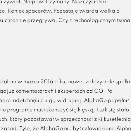
 żywioł. Niepowstrzymany. Niszczycielski.
dze. Koniec spacerów. Pozostaje twarda walka o
euchronnie przegrywa. Czy z technologicznym tsun
olem w marcu 2016 roku, nawet założyciele spółki
ąc już komentatorach i ekspertach od GO. Po
erci odetchnęli z ulgą w drugiej. AlphaGo popełnił
u programu musi skończyć się klęską. I tak się stało.
uch, który pozostawał w sprzeczności z kilkusetletnią
 zasad. Tyle, że AlphaGo nie był człowiekiem. Alp