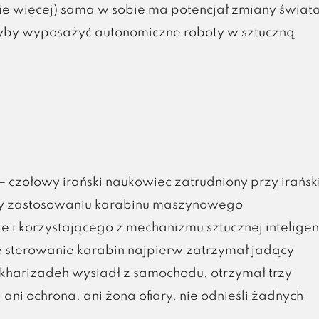
znie więcej) sama w sobie ma potencjał zmiany świat
dyby wyposażyć autonomiczne roboty w sztuczną
 czołowy irański naukowiec zatrudniony przy irańs
rzy zastosowaniu karabinu maszynowego
korzystającego z mechanizmu sztucznej inteligenc
sterowanie karabin najpierw zatrzymał jadący
kharizadeh wysiadł z samochodu, otrzymał trzy
, ani ochrona, ani żona ofiary, nie odnieśli żadnych