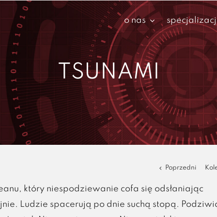
o nas
specjalizac
TSUNAMI
Poprzedni
Kol
eanu, który niespodziewanie cofa się odsłaniając
jnie. Ludzie spacerują po dnie suchą stopą. Podziwi