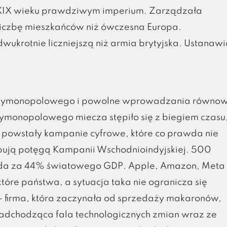
 XIX wieku prawdziwym imperium. Zarządzała
o liczbę mieszkańców niż ówczesna Europa.
ukrotnie liczniejszą niż armia brytyjska. Ustanawi
antymonopolowego i powolne wprowadzania równo
ntymonopolowego miecza stępiło się z biegiem czasu
 powstały kampanie cyfrowe, które co prawda nie
ępują potęgą Kampanii Wschodnioindyjskiej. 500
wiada za 44% światowego GDP. Apple, Amazon, Meta
tóre państwa, a sytuacja taka nie ogranicza się
 firma, która zaczynała od sprzedaży makaronów,
adchodząca fala technologicznych zmian wraz ze