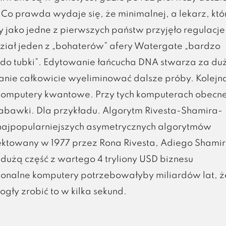
Co prawda wydaje się, że minimalnej, a lekarz, któ
y jako jedne z pierwszych państw przyjęło regulacje
dział jeden z „bohaterów” afery Watergate „bardzo
 do tubki”. Edytowanie łańcucha DNA stwarza za du
tanie całkowicie wyeliminować dalsze próby. Kolejn
 komputery kwantowe. Przy tych komputerach obecn
abawki. Dla przykładu. Algorytm Rivesta-Shamira-
 najpopularniejszych asymetrycznych algorytmów
jektowany w 1977 przez Rona Rivesta, Adiego Shami
użą część z wartego 4 tryliony USD biznesu
onalne komputery potrzebowałyby miliardów lat, 
ły zrobić to w kilka sekund.