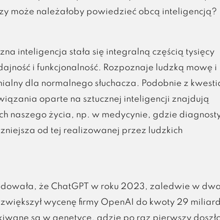
zy może należałoby powiedzieć obcą inteligencją?
a inteligencja stała się integralną częścią tysięcy
ajność i funkcjonalność. Rozpoznaje ludzką mowę i
nialny dla normalnego słuchacza. Podobnie z kwesti
zania oparte na sztucznej inteligencji znajdują
h naszego życia, np. w medycynie, gdzie diagnost
niejsza od tej realizowanej przez ludzkich
wodowała, że ChatGPT w roku 2023, zaledwie w dw
 zwiększył wycenę firmy OpenAI do kwoty 29 milia
skiwane są w genetyce, gdzie po raz pierwszy doszł