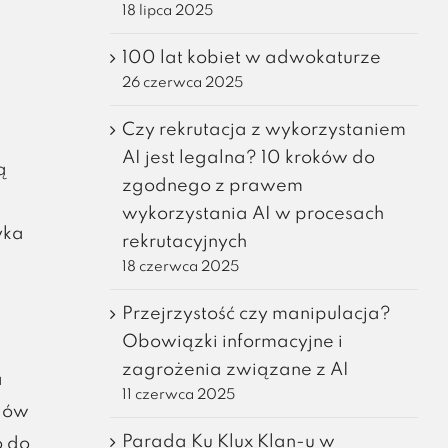
18 lipca 2025
100 lat kobiet w adwokaturze
26 czerwca 2025
Czy rekrutacja z wykorzystaniem
AI jest legalna? 10 kroków do
ą
zgodnego z prawem
wykorzystania AI w procesach
yka
rekrutacyjnych
18 czerwca 2025
Przejrzystość czy manipulacja?
Obowiązki informacyjne i
zagrożenia związane z AI
a
11 czerwca 2025
rdów
Parada Ku Klux Klan-u w
o do