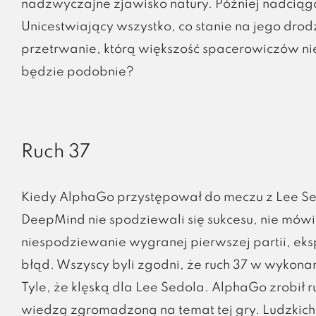
nadzwyczajne zjawisko natury. Później nadciąga
Unicestwiający wszystko, co stanie na jego dro
przetrwanie, którą większość spacerowiczów ni
będzie podobnie?
Ruch 37
Kiedy AlphaGo przystępował do meczu z Lee Sed
DeepMind nie spodziewali się sukcesu, nie mówi
niespodziewanie wygranej pierwszej partii, eksp
błąd. Wszyscy byli zgodni, że ruch 37 w wykonani
Tyle, że klęską dla Lee Sedola. AlphaGo zrobił r
wiedzą zgromadzoną na temat tej gry. Ludzkich