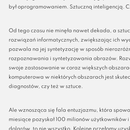
był oprogramowaniem. Sztuczną inteligencją. C
Od tego czasu nie minęła nawet dekada, a sztuczn
rozwiązań informatycznych, zwiększając ich wyd
pozwala na jej syntetyzację w sposób nierozróż
rozpoznawania i syntetyzowania obrazów. Rozwią
swoje zastosowanie w coraz większych obszarac
komputerowa w niektórych obszarach jest skutecz
diagnostów, czy też w sztuce.
Ale wznosząca się fala entuzjazmu, która spo
miesiące pozyskał 100 milionów użytkowników i
dolarów, to nie wszystko. Kolejne przełomy uzy