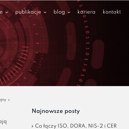
je
publikacje
blog
kariera
kontakt
ejny
Najnowsze posty
ają
Co łączy ISO, DORA, NIS-2 i CER