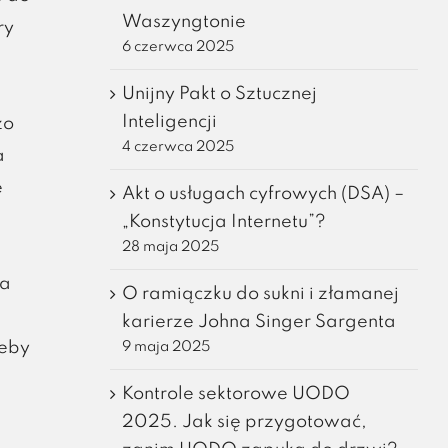
Waszyngtonie
ry
6 czerwca 2025
Unijny Pakt o Sztucznej
Inteligencji
żo
4 czerwca 2025
a
e
Akt o usługach cyfrowych (DSA) –
„Konstytucja Internetu”?
28 maja 2025
ra
O ramiączku do sukni i złamanej
karierze Johna Singer Sargenta
żeby
9 maja 2025
Kontrole sektorowe UODO
2025. Jak się przygotować,