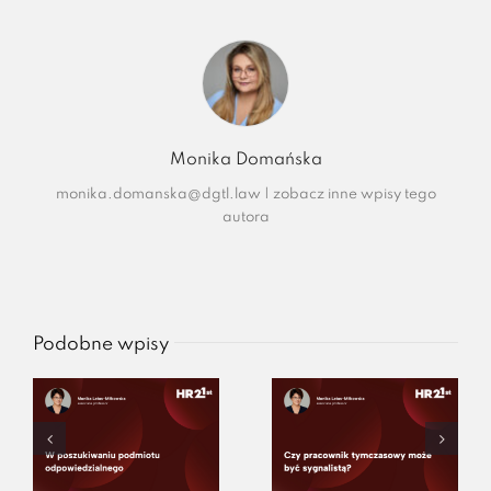
Monika Domańska
monika.domanska@dgtl.law
|
zobacz inne wpisy tego
autora
Podobne wpisy