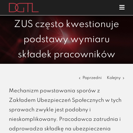
Przejdź
Tog
do
Navi
o nas
zawartości
ZUS często kwestionuje
specjalizacje
podstawy wymiaru
publikacje
składek pracowników
blog
kariera
Poprzedni
Kolejny
kontakt
Mechanizm powstawania sporów z
Zakładem Ubezpieczeń Społecznych w tych
sprawach zwykle jest podobny i
nieskomplikowany. Pracodawca zatrudnia i
odprowadza składkę na ubezpieczenia