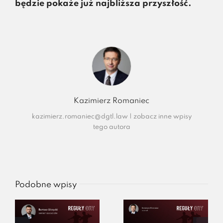
będzie pokaże już najbliższa przyszłość.
Kazimierz Romaniec
kazimierz.romaniec@dgtl.law
|
zobacz inne wpisy
tego autora
Podobne wpisy