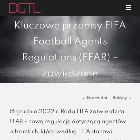
Przejdź
Tog
do
Navi
o nas
zawartości
Kluczowe przepisy FIFA
specjalizacje
Football Agents
publikacje
Regulations (FFAR) –
blog
zawieszone
kariera
kontakt
Poprzedni
Kolejny
16 grudnia 2022 r. Rada FIFA zatwierdziła
FFAR – nową regulację dotyczącą agentów
piłkarskich, która według FIFA stanowi