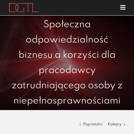
Przejdź
Tog
do
Navi
o nas
zawartości
Społeczna
specjalizacje
odpowiedzialność
publikacje
biznesu a korzyści dla
blog
pracodawcy
kariera
kontakt
zatrudniającego osoby z
niepełnosprawnościami
Poprzedni
Kolejny