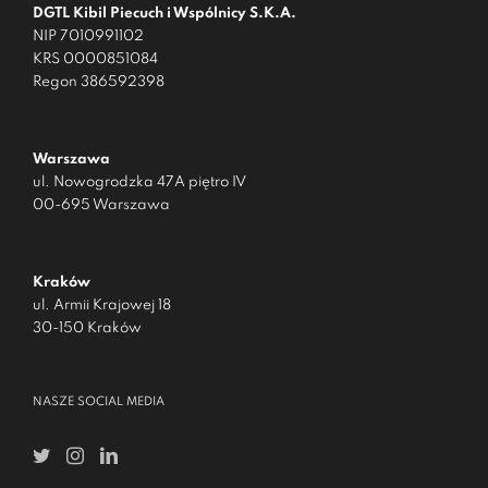
DGTL Kibil Piecuch i Wspólnicy S.K.A.
NIP 7010991102
KRS 0000851084
Regon 386592398
Warszawa
ul. Nowogrodzka 47A piętro IV
00-695 Warszawa
Kraków
ul. Armii Krajowej 18
30-150 Kraków
NASZE SOCIAL MEDIA