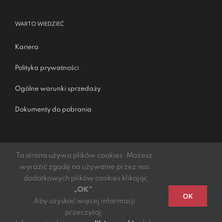
WARTO WIEDZIEĆ
Kariera
Polityka prywatności
Ogólne warunki sprzedaży
Dokumenty do pobrania
Ta strona używa plików cookies. Możesz
wyrazić zgodę na używanie przez nas
dodatkowych plików cookies klikając
„OK”
.
Podmiotem świadczącym obsługę płatności online jest
OK
Aby uzyskać więcej informacji
mElements S.A.
przeczytaj: