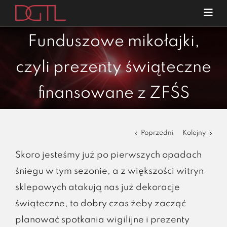
Przejdź
Tog
do
Navi
o nas
zawartości
Funduszowe mikołajki,
specjalizacje
czyli prezenty świąteczne
publikacje
finansowane z ZFŚS
blog
kariera
Poprzedni
Kolejny
kontakt
Skoro jesteśmy już po pierwszych opadach
śniegu w tym sezonie, a z większości witryn
sklepowych atakują nas już dekoracje
świąteczne, to dobry czas żeby zacząć
planować spotkania wigilijne i prezenty