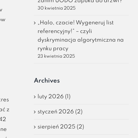
zanim UODO zapuka do drzwi?
30 kwietnia 2025
w
ów
„Halo, czacie! Wygeneruj list
referencyjny!” – czyli
dyskryminacja algorytmiczna na
rynku pracy
23 kwietnia 2025
Archives
luty 2026 (1)
kres
ać z
styczeń 2026 (2)
 42
sierpień 2025 (2)
zne