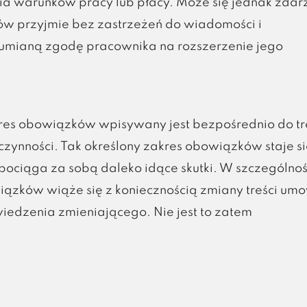
a warunków pracy lub płacy. Może się jednak zdar
ów przyjmie bez zastrzeżeń do wiadomości i
zumianą zgodę pracownika na rozszerzenie jego
kres obowiązków wpisywany jest bezpośrednio do tr
zynności. Tak określony zakres obowiązków staje si
ociąga za sobą daleko idące skutki. W szczególnoś
ązków wiąże się z koniecznością zmiany treści um
iedzenia zmieniającego. Nie jest to zatem