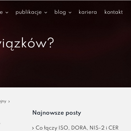
je
publikacje
blog
kariera
kontakt
wiązków?
ejny
Najnowsze posty
e
Co łączy ISO, DORA, NIS-2 i CER