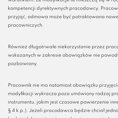
warunkiem, że modyfikacje te mieszczą się w rod
kompetencji dyrektywnych pracodawcy. Pracow
przyjąć, odmowa może być potraktowana nawet
pracowniczych.
Również długotrwałe niekorzystanie przez prac
wskazanych w zakresie obowiązków nie powoduj
pozbawiony.
Pracownik nie ma natomiast obowiązku przyjęc
modyfikacji wykracza poza umówiony rodzaj pr
instrumentu, jakim jest czasowe powierzenie inne
§ 4 k.p.). Jeżeli pracodawca będzie chciał jed