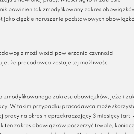
zaju umówionej pracy. Mieści się to w zakresie
nik powinien tak zmodyfikowany zakres obowiązkó
 jako ciężkie naruszenie podstawowych obowiązk
odawcę z możliwości powierzania czynności
e, że pracodawca zostaje tej możliwości
ia zmodyfikowanego zakresu obowiązków, jeżeli za
acy. W takim przypadku pracodawca może skorzyst
j pracy na okres nieprzekraczający 3 miesięcy (art.
nak ten zakres obowiązków poszerzyć trwale, koniec