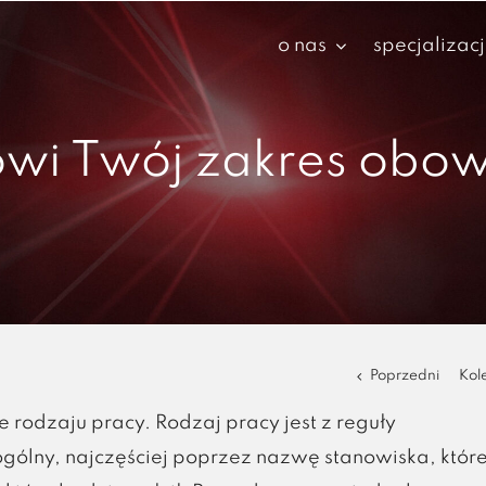
o nas
specjalizac
ówi Twój zakres obo
Poprzedni
Kol
rodzaju pracy. Rodzaj pracy jest z reguły
ólny, najczęściej poprzez nazwę stanowiska, któr