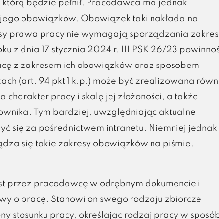
, którą będzie pełnił. Pracodawca ma jednak
jego obowiązków. Obowiązek taki nakłada na
pisy prawa pracy nie wymagają sporządzania zakres
 z dnia 17 stycznia 2024 r. III PSK 26/23 powinno
cę z zakresem ich obowiązków oraz sposobem
h (art. 94 pkt 1 k.p.) może być zrealizowana równ
a charakter pracy i skalę jej złożoności, a także
wnika. Tym bardziej, uwzględniając aktualne
yć się za pośrednictwem intranetu. Niemniej jednak
rządza się takie zakresy obowiązków na piśmie.
est przez pracodawcę w odrębnym dokumencie i
wy o pracę. Stanowi on swego rodzaju zbiorcze
ny stosunku pracy, określając rodzaj pracy w sposó