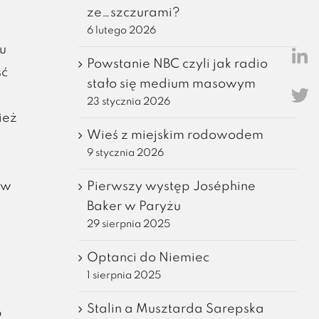
ze…szczurami?
6 lutego 2026
u
Powstanie NBC czyli jak radio
ść
stało się medium masowym
23 stycznia 2026
ież
Wieś z miejskim rodowodem
9 stycznia 2026
Pierwszy występ Joséphine
 w
Baker w Paryżu
29 sierpnia 2025
Optanci do Niemiec
1 sierpnia 2025
Stalin a Musztarda Sarepska
b