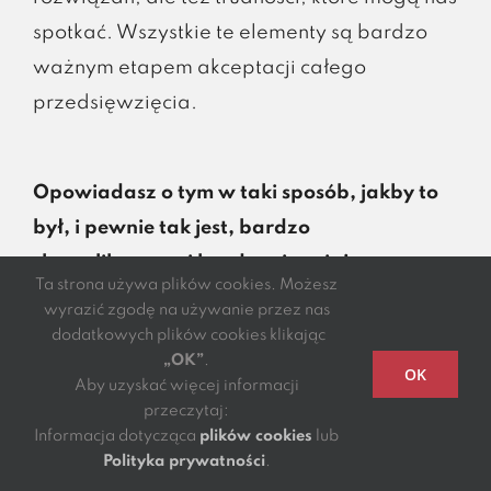
spotkać. Wszystkie te elementy są bardzo
ważnym etapem akceptacji całego
przedsięwzięcia.
Opowiadasz o tym w taki sposób, jakby to
był, i pewnie tak jest, bardzo
skomplikowany i bardzo siermiężny proces,
Ta strona używa plików cookies. Możesz
który będzie trwał przez lata. Czy zatem
wyrazić zgodę na używanie przez nas
działy HR w mniejszych organizacjach są
dodatkowych plików cookies klikając
„OK”
.
gotowe na transformację cyfrową HR?
OK
Aby uzyskać więcej informacji
przeczytaj:
Informacja dotycząca
plików cookies
lub
Proces jest rzeczywiście złożony i tak jak
Polityka prywatności
.