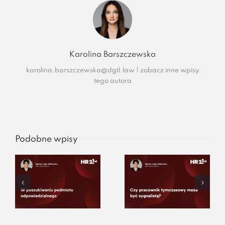
Karolina Barszczewska
karolina.barszczewska@dgtl.law
|
zobacz inne wpisy
tego autora
Podobne wpisy