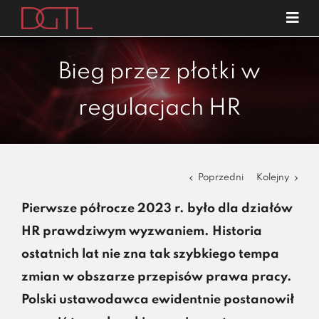
Przejdź
Tog
do
Navi
o nas
zawartości
Bieg przez płotki w
specjalizacje
regulacjach HR
publikacje
blog
kariera
Poprzedni
Kolejny
kontakt
Pierwsze półrocze 2023 r. było dla działów
HR prawdziwym wyzwaniem. Historia
ostatnich lat nie zna tak szybkiego tempa
zmian w obszarze przepisów prawa pracy.
Polski ustawodawca ewidentnie postanowił