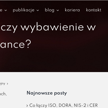
je
publikacje
blog
kariera
kontakt
 czy wybawienie w
iance?
ejny
Najnowsze posty
ach,
Co łączy ISO, DORA, NIS-2 i CER