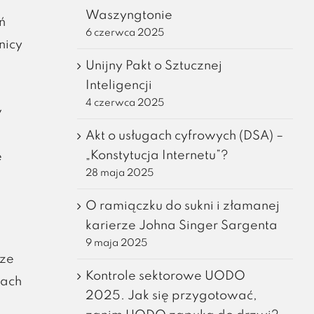
Waszyngtonie
ń
6 czerwca 2025
nicy
Unijny Pakt o Sztucznej
Inteligencji
4 czerwca 2025
w
Akt o usługach cyfrowych (DSA) –
„Konstytucja Internetu”?
e
28 maja 2025
O ramiączku do sukni i złamanej
karierze Johna Singer Sargenta
9 maja 2025
sze
Kontrole sektorowe UODO
cach
2025. Jak się przygotować,