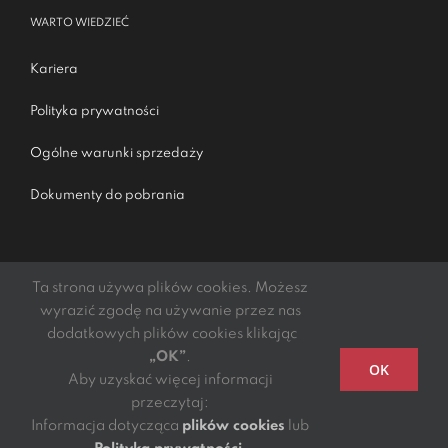
WARTO WIEDZIEĆ
Kariera
Polityka prywatności
Ogólne warunki sprzedaży
Dokumenty do pobrania
Ta strona używa plików cookies. Możesz
wyrazić zgodę na używanie przez nas
dodatkowych plików cookies klikając
„OK”
.
Podmiotem świadczącym obsługę płatności online jest
OK
Aby uzyskać więcej informacji
mElements S.A.
przeczytaj:
Copyright 2021 - 2022 | DGTL Kibil Piecuch i Wspólnicy
Informacja dotycząca
plików cookies
lub
S.K.A. | All Rights Reserved