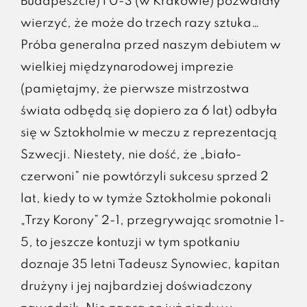
Budapeszcie) i 0-3 (w Krakowie) pozwalały
wierzyć, że może do trzech razy sztuka…
Próba generalna przed naszym debiutem w
wielkiej międzynarodowej imprezie
(pamiętajmy, że pierwsze mistrzostwa
świata odbędą się dopiero za 6 lat) odbyła
się w Sztokholmie w meczu z reprezentacją
Szwecji. Niestety, nie dość, że „biało-
czerwoni” nie powtórzyli sukcesu sprzed 2
lat, kiedy to w tymże Sztokholmie pokonali
„Trzy Korony” 2-1, przegrywając sromotnie 1-
5, to jeszcze kontuzji w tym spotkaniu
doznaje 35 letni Tadeusz Synowiec, kapitan
drużyny i jej najbardziej doświadczony