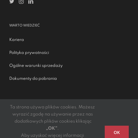
WARTO WIEDZIEĆ
Kariera
Polityka prywatności
Ogólne warunki sprzedaży
Dokumenty do pobrania
Ta strona używa plików cookies. Możesz
wyrazić zgodę na używanie przez nas
dodatkowych plików cookies klikając
„OK”
.
Podmiotem świadczącym obsługę płatności online jest
OK
Aby uzyskać więcej informacji
mElements S.A.