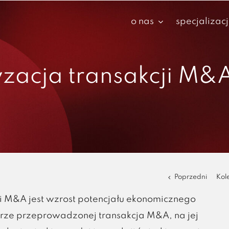
o nas
specjalizac
yzacja transakcji M&
Poprzedni
Kol
 M&A jest wzrost potencjału ekonomicznego
rze przeprowadzonej transakcja M&A, na jej