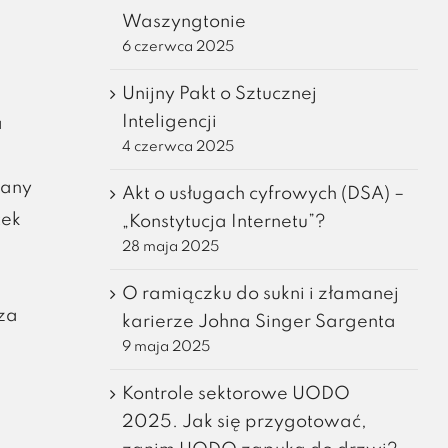
ę
Waszyngtonie
6 czerwca 2025
Unijny Pakt o Sztucznej
Inteligencji
a
4 czerwca 2025
iany
Akt o usługach cyfrowych (DSA) –
tek
„Konstytucja Internetu”?
28 maja 2025
O ramiączku do sukni i złamanej
za
karierze Johna Singer Sargenta
9 maja 2025
Kontrole sektorowe UODO
2025. Jak się przygotować,
a