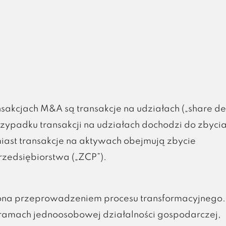
akcjach M&A są transakcje na udziałach („share de
rzypadku transakcji na udziałach dochodzi do zbyci
iast transakcje na aktywach obejmują zbycie
rzedsiębiorstwa („ZCP”).
zona przeprowadzeniem procesu transformacyjnego
amach jednoosobowej działalności gospodarczej,