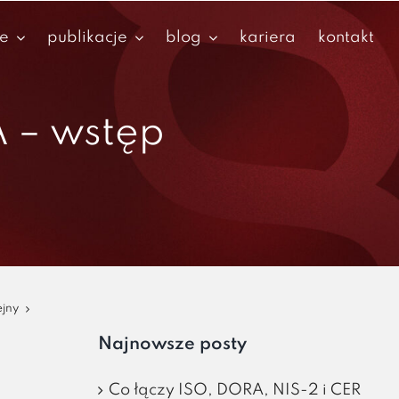
je
publikacje
blog
kariera
kontakt
A – wstęp
ejny
Najnowsze posty
Co łączy ISO, DORA, NIS-2 i CER