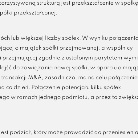
korzystywaną strukturą jest przekształcenie w spółk
półki przekształconej.
óch lub większej liczby spółek. W wyniku połączeni
jącej o majątek spółki przejmowanej, a wspólnicy
ki przejmującej zgodnie z ustalonym parytetem wym
jść do zawiązania nowej spółki, w oparciu o mają
j transakcji M&A, zasadniczo, ma na celu połączenie
 co dzień. Połączenie potencjału kilku spółek,
ego w ramach jednego podmiotu, a przez to zwięks
st podział, który może prowadzić do przeniesieni