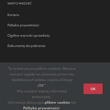
WARTO WIEDZIEĆ
Kariera
Polityka prywatności
Ogólne warunki sprzedaży
Dokumenty do pobrania
Ta strona używa plików cookies. Możesz
wyrazić zgodę na używanie przez nas
dodatkowych plików cookies klikając
„OK”
.
Podmiotem świadczącym obsługę płatności online jest
OK
Aby uzyskać więcej informacji
mElements S.A.
przeczytaj:
Copyright 2021 - 2022 | DGTL Kibil Piecuch i Wspólnicy
Informacja dotycząca
plików cookies
lub
S.K.A. | All Rights Reserved
Polityka prywatności
.