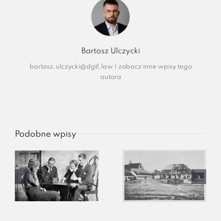
Bartosz Ulczycki
bartosz.ulczycki@dgtl.law
|
zobacz inne wpisy tego
autora
Podobne wpisy