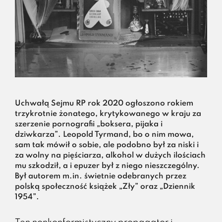
Uchwałą Sejmu RP rok 2020 ogłoszono rokiem
trzykrotnie żonatego, krytykowanego w kraju za
szerzenie pornografii „boksera, pijaka i
dziwkarza”. Leopold Tyrmand, bo o nim mowa,
sam tak mówił o sobie, ale podobno był za niski i
za wolny na pięściarza, alkohol w dużych ilościach
mu szkodził, a i epuzer był z niego nieszczególny.
Był autorem m.in. świetnie odebranych przez
polską społeczność książek „Zły” oraz „Dziennik
1954”.