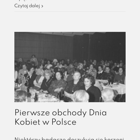
początków
Czytaj dalej
do
potęgi
francuskiej
piłki
Pierwsze obchody Dnia
Kobiet w Polsce