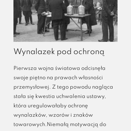
Reymont
otrzymał
literacką
nagrodę
Nobla
Wynalazek pod ochroną
Pierwsza wojna światowa odcisnęła
swoje piętno na prawach własności
przemysłowej. Z tego powodu nagląca
stała się kwestia uchwalenia ustawy,
która uregulowałaby ochronę
wynalazków, wzorów i znaków
towarowych.Niemałą motywacją do