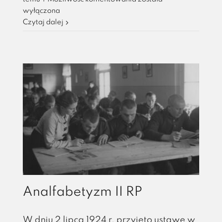
pod
wyłączona
ochroną
Czytaj dalej
Analfabetyzm II RP
W dniu 2 lipca 1924 r. przyjęto ustawę w