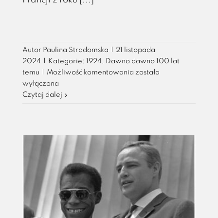
Francji z roku [...]
Autor
Paulina Stradomska
|
21 listopada
2024
|
Kategorie:
1924
,
Dawno dawno 100 lat
Pierwsze
temu
|
Możliwość komentowania
została
obchody
wyłączona
Dnia
Czytaj dalej
Kobiet
w
Polsce