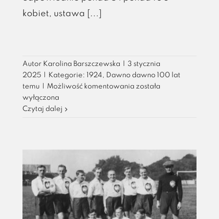
kobiet, ustawa [...]
Autor
Karolina Barszczewska
|
3 stycznia
2025
|
Kategorie:
1924
,
Dawno dawno 100 lat
Analfabetyzm
temu
|
Możliwość komentowania
została
II
wyłączona
RP
Czytaj dalej