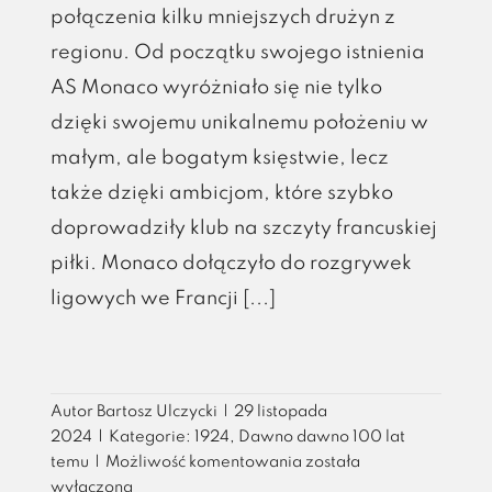
połączenia kilku mniejszych drużyn z
regionu. Od początku swojego istnienia
AS Monaco wyróżniało się nie tylko
dzięki swojemu unikalnemu położeniu w
małym, ale bogatym księstwie, lecz
także dzięki ambicjom, które szybko
doprowadziły klub na szczyty francuskiej
piłki. Monaco dołączyło do rozgrywek
ligowych we Francji [...]
Autor
Bartosz Ulczycki
|
29 listopada
2024
|
Kategorie:
1924
,
Dawno dawno 100 lat
Od
temu
|
Możliwość komentowania
została
skromnych
wyłączona