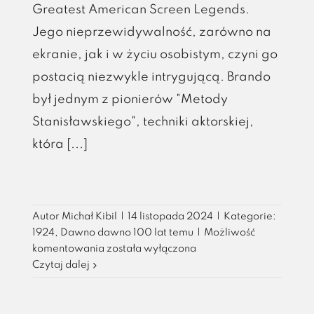
Greatest American Screen Legends.
Jego nieprzewidywalność, zarówno na
ekranie, jak i w życiu osobistym, czyni go
postacią niezwykle intrygującą. Brando
był jednym z pionierów "Metody
Stanisławskiego", techniki aktorskiej,
która [...]
Autor
Michał Kibil
|
14 listopada 2024
|
Kategorie:
1924
,
Dawno dawno 100 lat temu
|
Możliwość
Marlon
komentowania
została wyłączona
Brando
Czytaj dalej
–
Rewolucjonista
Kina,