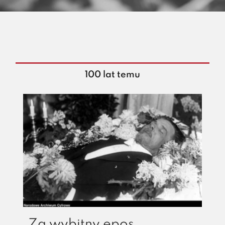
100 lat temu
„Za wybitny epos