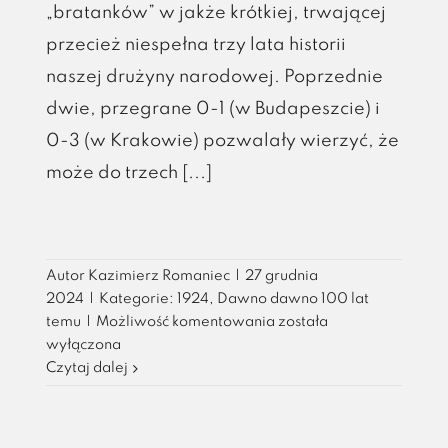
„bratanków” w jakże krótkiej, trwającej
przecież niespełna trzy lata historii
naszej drużyny narodowej. Poprzednie
dwie, przegrane 0-1 (w Budapeszcie) i
0-3 (w Krakowie) pozwalały wierzyć, że
może do trzech [...]
Autor
Kazimierz Romaniec
|
27 grudnia
2024
|
Kategorie:
1924
,
Dawno dawno 100 lat
Olimpijski
temu
|
Możliwość komentowania
została
debiut
wyłączona
piłkarzy
Czytaj dalej