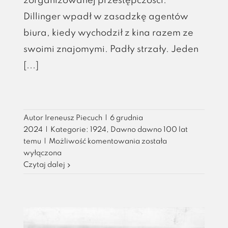
zorganizowanej przestępczości.
Dillinger wpadł w zasadzkę agentów
biura, kiedy wychodził z kina razem ze
swoimi znajomymi. Padły strzały. Jeden
[...]
Autor
Ireneusz Piecuch
|
6 grudnia
2024
|
Kategorie:
1924
,
Dawno dawno 100 lat
Narodziny
temu
|
Możliwość komentowania
została
Agencji
wyłączona
Czytaj dalej