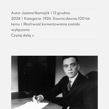
Autor
Joanna Namojlik
|
13 grudnia
2024
|
Kategorie:
1924
,
Dawno dawno 100 lat
Miej
temu
|
Możliwość komentowania
została
serce
wyłączona
i
Czytaj dalej
patrzaj
w
serce