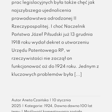
prac legislacyjnych była także chęć jak
najszybszego ujednolicenia
prawodawstwa odrodzonej II
Rzeczypospolitej. I choć Naczelnik
Państwa Józef Piłsudski już 13 grudnia
1918 roku wydał dekret o utworzeniu
Urzędu Patentowego RP, w
rzeczywistości nie zaczął on
funkcjonować aż do 1924 roku. Jednym z
kluczowych problemów była [...]
Autor
Aneta Czaińska
|
10 stycznia
2025
|
Kategorie:
1924
,
Dawno dawno 100 lat
Wynalazek
temu
|
Możliwość komentowania
została