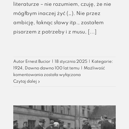
literaturze – nie rozumiem, czuję, że nie
mógłbym inaczej żyć (…). Nie przez
ambicję, łaknąc sławy itp., zostałem
pisarzem z potrzeby i z musu, [...]
Autor
Ernest Bucior
|
18 stycznia 2025
|
Kategorie:
1924
,
Dawno dawno 100 lat temu
|
Możliwość
„Za
komentowania
została wyłączona
wybitny
Czytaj dalej
epos
narodowy,
powieść
Chłopi”
czyli
jak
Władysław