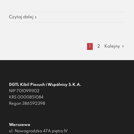
Czytaj dalej
1
2
Kolejny
DGTL Kibil Piecuch i Wspólnicy S.K.A.
NIP 7010991102
KRS 0000851084
Regon 386592398
Warszawa
ul. Nowogrodzka 47A piętro IV