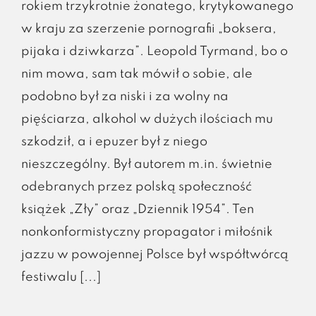
rokiem trzykrotnie żonatego, krytykowanego
w kraju za szerzenie pornografii „boksera,
pijaka i dziwkarza”. Leopold Tyrmand, bo o
nim mowa, sam tak mówił o sobie, ale
podobno był za niski i za wolny na
pięściarza, alkohol w dużych ilościach mu
szkodził, a i epuzer był z niego
nieszczególny. Był autorem m.in. świetnie
odebranych przez polską społeczność
książek „Zły” oraz „Dziennik 1954”. Ten
nonkonformistyczny propagator i miłośnik
jazzu w powojennej Polsce był współtwórcą
festiwalu [...]