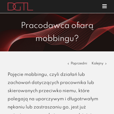
Przejdź
Tog
do
Navi
o nas
zawartości
Pracodawca ofiarą
specjalizacje
mobbingu?
publikacje
blog
kariera
Poprzedni
Kolejny
kontakt
Pojęcie mobbingu, czyli działań lub
zachowań dotyczących pracownika lub
skierowanych przeciwko niemu, które
polegają na uporczywym i długotrwałym
nękaniu lub zastraszaniu go, jest już