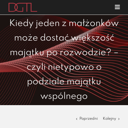
Przejdź
Tog
do
Navi
o nas
zawartości
Kiedy jeden z małżonków
specjalizacje
może dostać większość
publikacje
majątku po rozwodzie? –
blog
czyli nietypowo o
kariera
kontakt
podziale majątku
wspólnego
Poprzedni
Kolejny