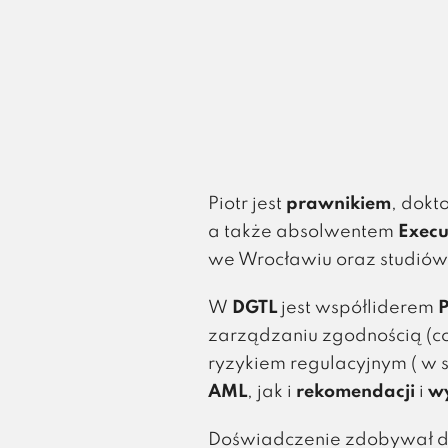
Piotr jest
prawnikiem
, dok
a także absolwentem
Execu
we Wrocławiu oraz studió
W
DGTL
jest współliderem
P
zarządzaniu zgodnością (c
ryzykiem regulacyjnym ( w
AML
, jak i
rekomendacji
i
w
Doświadczenie zdobywał d