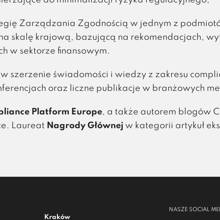
ierzające do minimalizacji ryzyka regulacyjnego,
ategię Zarządzania Zgodnością w jednym z podmio
na skalę krajową, bazującą na rekomendacjach, wy
h w sektorze finansowym.
ę w szerzenie świadomości i wiedzy z zakresu compli
ferencjach oraz liczne publikacje w branżowych me
pliance Platform Europe
, a także autorem blogów
C
ce
. Laureat
Nagrody Głównej
w kategorii artykuł ek
NASZE SOCIAL ME
Kraków