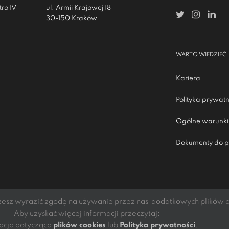
ro IV
ul. Armii Krajowej 18
30-150 Kraków
WARTO WIEDZIEĆ
Kariera
Polityka prywatn
Ogólne warunki
Dokumenty do p
żesz wyrazić zgodę na używanie przez nas dodatkowych plików co
 S.A.
Aby uzyskać więcej informacji przeczytaj:
l Rights Reserved
acja dotycząca
plików cookies
lub
Polityka prywatności
.