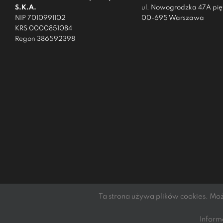
S.K.A.
ul. Nowogrodzka 47A pięt
NIP 7010991102
00-695 Warszawa
KRS 0000851084
Regon 386592398
Ta strona używa plików cookies. Mo
Podmiotem świadczącym obsługę płatności online jest mElements
Copyright 2021 - 2022 | DGTL Kibil Piecuch i Wspólnicy S.K.A. | Al
Inform