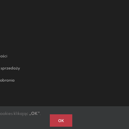
ości
 sprzedaży
obrania
okies klikając
„OK”
.
OK