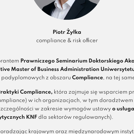
Piotr Żyłka
compliance & risk officer
torantem
Prawniczego Seminarium Doktorskiego Aka
tive Master of Business Administration Uniwersyte
w podyplomowych z obszaru
Compliance
, na tej sam
raktyki Compliance,
która zajmuje się wsparciem p
ompliance) w ich organizacjach, w tym doradztwe
 szczególności w zakresie wymogów ustawy
o usług
ytycznych KNF
dla sektorów regulowanych).
oradzając krajowym oraz międzynarodowym instytu