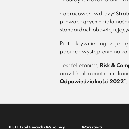
• koordynował działania zm
• opracował i wdrożył Str
prowadzących działalność 
standardach obowiązującyc
Piotr aktywnie angażuje si
poprzez wystąpienia na kon
Jest felietonistą
Risk & Com
oraz
It’s all about complian
Odpowiedzialności 2022
”.
DGTL Kibil Piecuch i Wspólnicy
Warszawa