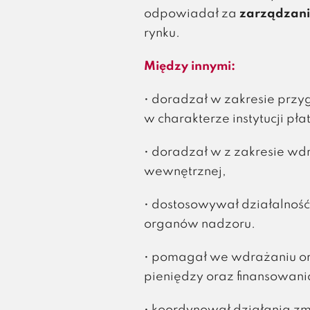
odpowiadał za
zarządzani
rynku.
Między innymi:
• doradzał w zakresie prz
w charakterze instytucji pła
• doradzał w z zakresie wd
wewnętrznej,
• dostosowywał działalnoś
organów nadzoru.
• pomagał we wdrażaniu ora
pieniędzy oraz finansowani