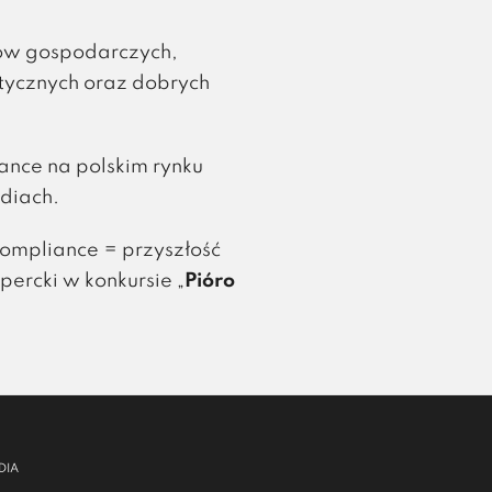
tów gospodarczych,
tycznych oraz dobrych
ance na polskim rynku
diach.
ompliance = przyszłość
spercki w konkursie „
Pióro
DIA