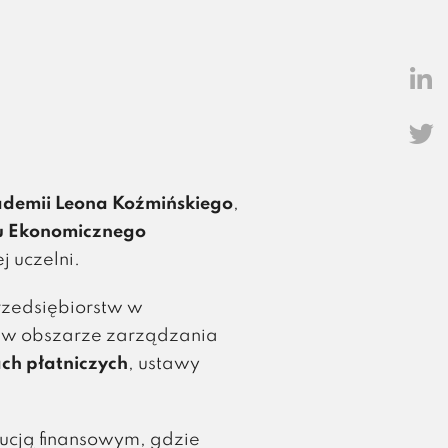
demii Leona Koźmińskiego
,
tu Ekonomicznego
ej uczelni.
rzedsiębiorstw w
m w obszarze zarządzania
ach płatniczych
, ustawy
cją finansowym, gdzie