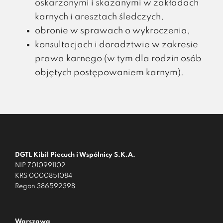
oskarżonymi i skazanymi w zakładach
karnych i aresztach śledczych,
obronie w sprawach o wykroczenia,
konsultacjach i doradztwie w zakresie
prawa karnego (w tym dla rodzin osób
objętych postępowaniem karnym).
DGTL Kibil Piecuch i Wspólnicy S.K.A.
NIP 7010991102
KRS 0000851084
Regon 386592398
Warszawa