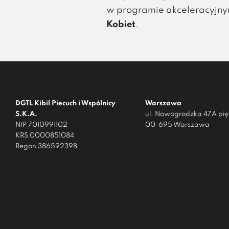
w programie akceleracyjn
Kobiet
.
DGTL Kibil Piecuch i Wspólnicy
Warszawa
S.K.A.
ul. Nowogrodzka 47A pięt
NIP 7010991102
00-695 Warszawa
KRS 0000851084
Regon 386592398