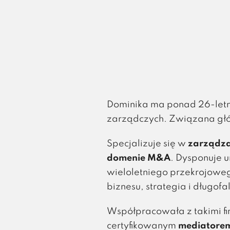
Dominika ma ponad 26-letn
zarządczych. Związana głó
Specjalizuje się w
zarządza
domenie M&A
. Dysponuje 
wieloletniego przekrojowe
biznesu, strategia i długofa
Współpracowała z takimi fi
certyfikowanym
mediatore