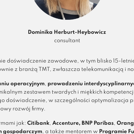
Dominika Herburt-Heybowicz
consultant
ie doświadczenie zawodowe, w tym blisko 15-letni
wnie z branżą TMT, zwłaszcza telekomunikacją i 
niu operacyjnym
,
prowadzeniu interdyscyplinarny
unikalnym zestawem twardych i miękkich kompetencj
go doświadczenie, w szczególności optymalizacja p
lowy rozwój firmy.
rmami jak:
Citibank
,
Accenture, BNP Paribas
,
Orang
m gospodarczym
, a także mentorem w
Programie Fu