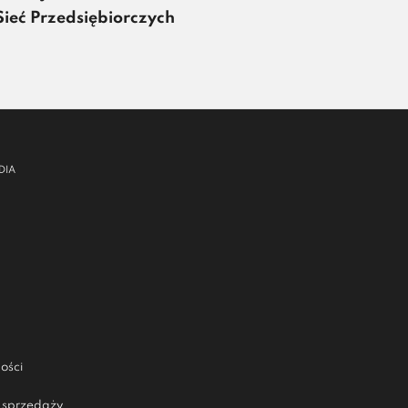
Sieć Przedsiębiorczych
DIA
ości
 sprzedaży