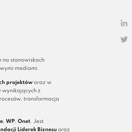
e na stanowiskach
nowymi mediami.
ch projektów
oraz w
i wynikających z
rocesów, transformacja
e
,
WP
,
Onet
. Jest
ndacji Liderek Biznesu
oraz