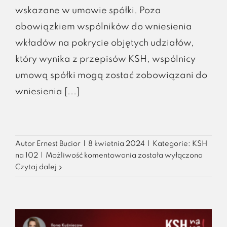
wskazane w umowie spółki. Poza
obowiązkiem wspólników do wniesienia
wkładów na pokrycie objętych udziałów,
który wynika z przepisów KSH, wspólnicy
umową spółki mogą zostać zobowiązani do
wniesienia [...]
Autor
Ernest Bucior
|
8 kwietnia 2024
|
Kategorie:
KSH
Powtarzające
na 102
|
Możliwość komentowania
została wyłączona
się
Czytaj dalej
świadczenia
niepieniężne
–
sposób
na