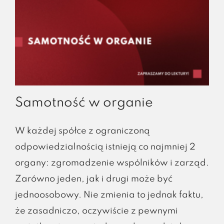
i
kiedy
wybrać
kupując
firmę
Samotność w organie
W każdej spółce z ograniczoną
odpowiedzialnością istnieją co najmniej 2
organy: zgromadzenie wspólników i zarząd.
Zarówno jeden, jak i drugi może być
jednoosobowy. Nie zmienia to jednak faktu,
że zasadniczo, oczywiście z pewnymi