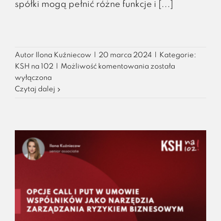
spółki mogą pełnić różne funkcje i [...]
Autor
Ilona Kuźniecow
|
20 marca 2024
|
Kategorie:
Klauzula
KSH na 102
|
Możliwość komentowania
została
lock-
wyłączona
up
Czytaj dalej
czyli
ograniczenie
zbywania
udziałów