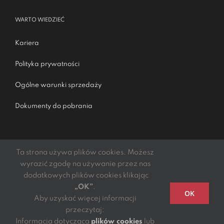
WARTO WIEDZIEĆ
Kariera
Polityka prywatności
Ogólne warunki sprzedaży
Dokumenty do pobrania
Ta strona używa plików cookies. Możesz
wyrazić zgodę na używanie przez nas
dodatkowych plików cookies klikając
„OK”
.
Podmiotem świadczącym obsługę płatności online jest
OK
Aby uzyskać więcej informacji
mElements S.A.
przeczytaj:
Copyright 2021 - 2022 | DGTL Kibil Piecuch i Wspólnicy
Informacja dotycząca
plików cookies
lub