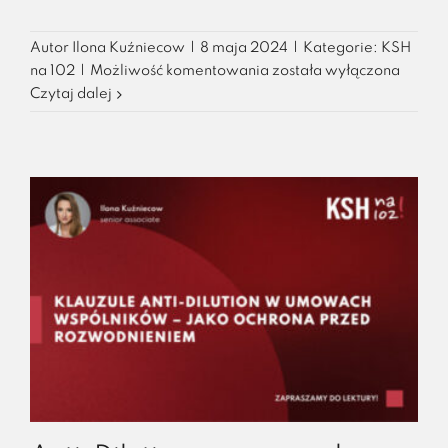
Autor
Ilona Kuźniecow
|
8 maja 2024
|
Kategorie:
KSH
Nieformalna
na 102
|
Możliwość komentowania
została wyłączona
emisja
Czytaj dalej
udziałów