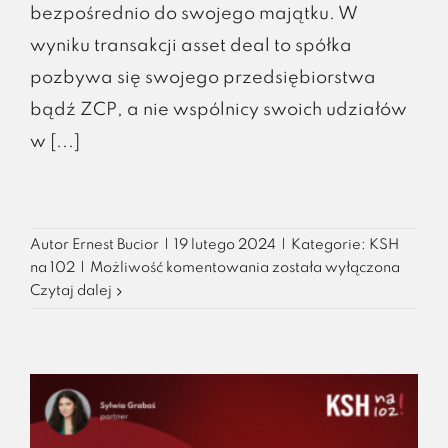
bezpośrednio do swojego majątku. W
wyniku transakcji asset deal to spółka
pozbywa się swojego przedsiębiorstwa
bądź ZCP, a nie wspólnicy swoich udziałów
w [...]
Autor
Ernest Bucior
|
19 lutego 2024
|
Kategorie:
KSH
Asset
na 102
|
Możliwość komentowania
została wyłączona
deal
Czytaj dalej
vs
share
deal
–
czyli
co