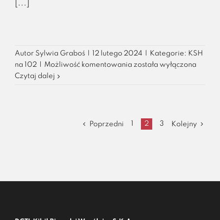
[...]
Autor
Sylwia Graboś
|
12 lutego 2024
|
Kategorie:
KSH
Samotność
na 102
|
Możliwość komentowania
została wyłączona
w
Czytaj dalej
organie
1
2
3
Poprzedni
Kolejny