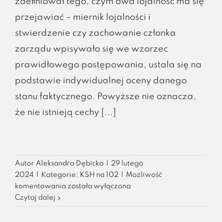
zdefiniował tego, czym owa lojalność ma się
przejawiać – miernik lojalności i
stwierdzenie czy zachowanie członka
zarządu wpisywało się we wzorzec
prawidłowego postępowania, ustala się na
podstawie indywidualnej oceny danego
stanu faktycznego. Powyższe nie oznacza,
że nie istnieją cechy [...]
Autor
Aleksandra Dębicka
|
29 lutego
2024
|
Kategorie:
KSH na 102
|
Możliwość
Lojalny
komentowania
została wyłączona
zarząd
Czytaj dalej