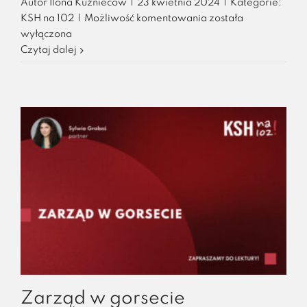
Autor
Ilona Kuźniecow
|
23 kwietnia 2024
|
Kategorie:
Anti-
KSH na 102
|
Możliwość komentowania
została
Dilution
wyłączona
w
Czytaj dalej
umowach
wspólników
–
jako
ochrona
przed
rozwodnieniem
Zarząd w gorsecie