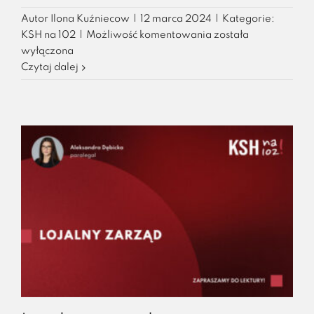
Autor
Ilona Kuźniecow
|
12 marca 2024
|
Kategorie:
Charakterystyka
KSH na 102
|
Możliwość komentowania
została
i
wyłączona
funkcje
Czytaj dalej
opcji
call
i
put
w
umowie
wspólników