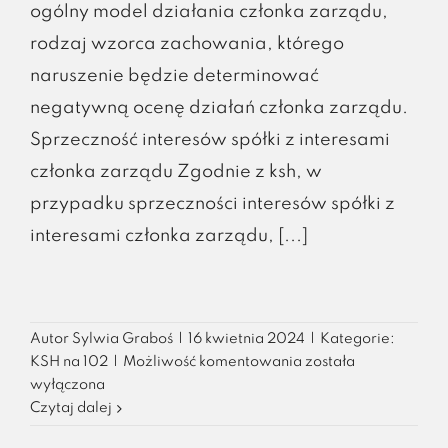
ogólny model działania członka zarządu,
rodzaj wzorca zachowania, którego
naruszenie będzie determinować
negatywną ocenę działań członka zarządu.
Sprzeczność interesów spółki z interesami
członka zarządu Zgodnie z ksh, w
przypadku sprzeczności interesów spółki z
interesami członka zarządu, [...]
Autor
Sylwia Graboś
|
16 kwietnia 2024
|
Kategorie:
Zarząd
KSH na 102
|
Możliwość komentowania
została
w
wyłączona
gorsecie
Czytaj dalej