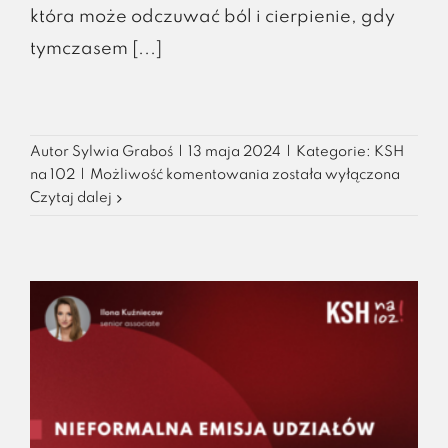
która może odczuwać ból i cierpienie, gdy
tymczasem [...]
Autor
Sylwia Graboś
|
13 maja 2024
|
Kategorie:
KSH
Spółkę
na 102
|
Możliwość komentowania
została wyłączona
też
Czytaj dalej
można
skrzywdzić