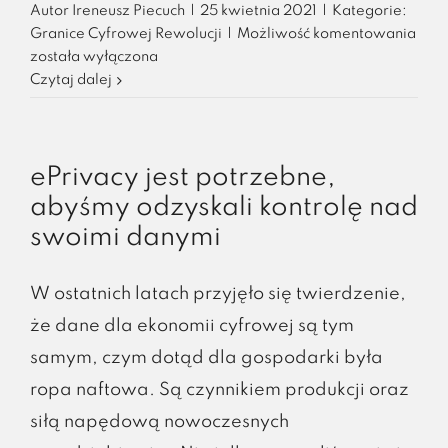
Autor
Ireneusz Piecuch
|
25 kwietnia 2021
|
Kategorie:
Granice Cyfrowej Rewolucji
|
Możliwość komentowania
Bezwstydne
została wyłączona
podkradanie
Czytaj dalej
pomysłów
ePrivacy jest potrzebne,
abyśmy odzyskali kontrolę nad
swoimi danymi
W ostatnich latach przyjęło się twierdzenie,
że dane dla ekonomii cyfrowej są tym
samym, czym dotąd dla gospodarki była
ropa naftowa. Są czynnikiem produkcji oraz
siłą napędową nowoczesnych