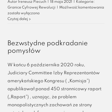
Autor
Ireneusz Piecuch
|
18 maja 2021
|
Kategorie:
Granice Cyfrowej Rewolucji
|
Możliwość komentowania
5G
została wyłączona
–
Czytaj dalej
bieg
z
przeszkodami
Bezwstydne podkradanie
pomysłów
W końcu 6 października 2020 roku,
Judiciary Committee Izby Reprezentantów
amerykańskiego Kongresu ( „Komisja”)
opublikował ponad 450 stronnicowy raport
(„Raport”) , uznając, że problem
monopolistycznych zachowań ze strony