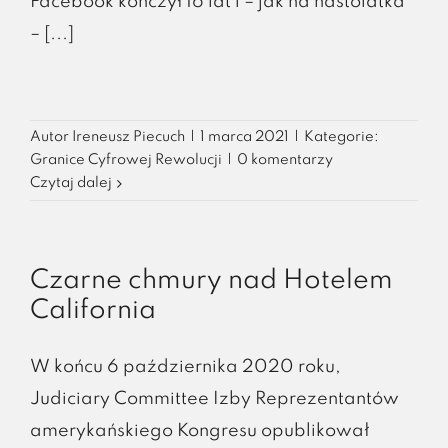
Facebook kończył 16 lat i – jak na nastolatka
– [...]
Autor
Ireneusz Piecuch
|
1 marca 2021
|
Kategorie:
Granice Cyfrowej Rewolucji
|
0 komentarzy
Czytaj dalej
Czarne chmury nad Hotelem
California
W końcu 6 października 2020 roku,
Judiciary Committee Izby Reprezentantów
amerykańskiego Kongresu opublikował