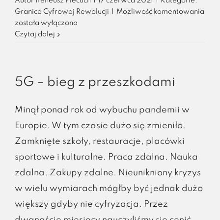
Autor
Ireneusz Piecuch
|
17 czerwca 2021
|
Kategorie:
Granice Cyfrowej Rewolucji
|
Możliwość komentowania
Nowe
została wyłączona
Szaty
Czytaj dalej
Cyfrowej
Transformacji
5G – bieg z przeszkodami
Minął ponad rok od wybuchu pandemii w
Europie. W tym czasie dużo się zmieniło.
Zamknięte szkoły, restauracje, placówki
sportowe i kulturalne. Praca zdalna. Nauka
zdalna. Zakupy zdalne. Nieunikniony kryzys
w wielu wymiarach mógłby być jednak dużo
większy gdyby nie cyfryzacja. Przez